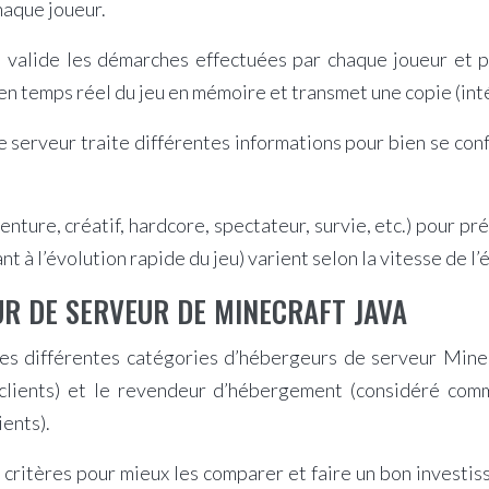
chaque joueur.
 il valide les démarches effectuées par chaque joueur et p
n temps réel du jeu en mémoire et transmet une copie (intégr
e serveur traite différentes informations pour bien se conf
nture, créatif, hardcore, spectateur, survie, etc.) pour pr
 l’évolution rapide du jeu) varient selon la vitesse de l’é
UR DE SERVEUR DE MINECRAFT JAVA
s différentes catégories d’hébergeurs de serveur Minecra
 clients) et le revendeur d’hébergement (considéré com
ients).
critères pour mieux les comparer et faire un bon investis