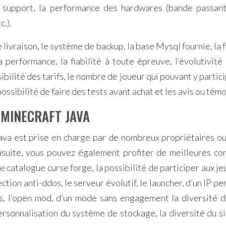
 du support, la performance des hardwares (bande passant
c.).
 livraison, le système de backup, la base Mysql fournie, la fa
a performance, la fiabilité à toute épreuve, l’évolutivit
ssibilité des tarifs, le nombre de joueur qui pouvant y parti
ssibilité de faire des tests avant achat et les avis ou tém
 MINECRAFT JAVA
java est prise en charge par de nombreux propriétaires o
nsuite, vous pouvez également profiter de meilleures con
e catalogue curse forge, la possibilité de participer aux j
ection anti-ddos, le serveur évolutif, le launcher, d’un IP 
orts, l’open mod, d’un mode sans engagement la diversité d
rsonnalisation du système de stockage, la diversité du s