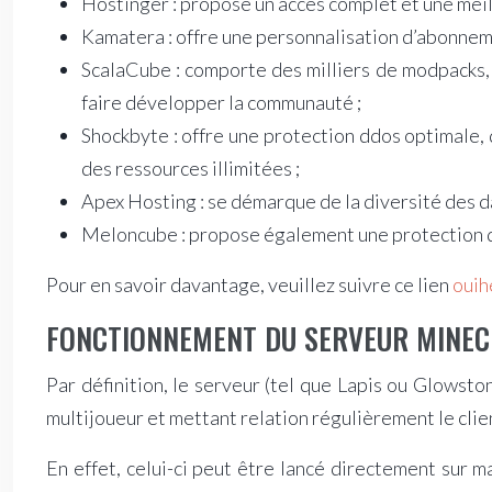
Hostinger : propose un accès complet et une mei
Kamatera : offre une personnalisation d’abonnemen
ScalaCube : comporte des milliers de modpacks, u
faire développer la communauté ;
Shockbyte : offre une protection ddos optimale, d
des ressources illimitées ;
Apex Hosting : se démarque de la diversité des da
Meloncube : propose également une protection ddo
Pour en savoir davantage, veuillez suivre ce lien
ouih
FONCTIONNEMENT DU SERVEUR MINEC
Par définition, le serveur (tel que Lapis ou Glows
multijoueur et mettant relation régulièrement le clien
En effet, celui-ci peut être lancé directement sur 